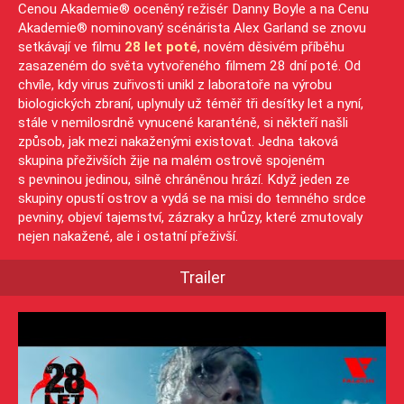
Cenou Akademie® oceněný režisér Danny Boyle a na Cenu
Akademie® nominovaný scénárista Alex Garland se znovu
setkávají ve filmu
28 let poté
, novém děsivém příběhu
zasazeném do světa vytvořeného filmem 28 dní poté. Od
chvíle, kdy virus zuřivosti unikl z laboratoře na výrobu
biologických zbraní, uplynuly už téměř tři desítky let a nyní,
stále v nemilosrdně vynucené karanténě, si někteří našli
způsob, jak mezi nakaženými existovat. Jedna taková
skupina přeživších žije na malém ostrově spojeném
s pevninou jedinou, silně chráněnou hrází. Když jeden ze
skupiny opustí ostrov a vydá se na misi do temného srdce
pevniny, objeví tajemství, zázraky a hrůzy, které zmutovaly
nejen nakažené, ale i ostatní přeživší.
Trailer