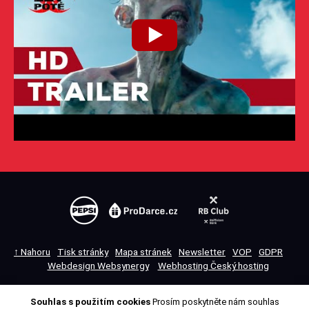
↑ Nahoru
Tisk stránky
Mapa stránek
Newsletter
VOP
GDPR
Webdesign Websynergy
Webhosting Český hosting
Souhlas s použitím cookies
Prosím poskytněte nám souhlas
Přepnout na klasickou verzi