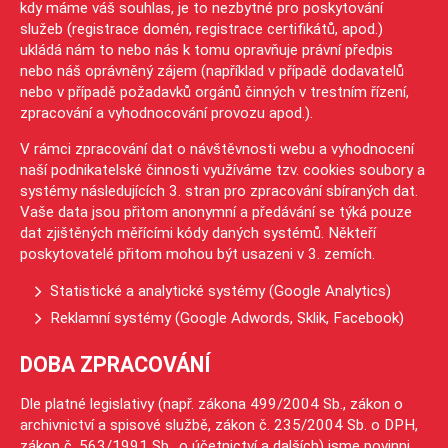
kdy máme váš souhlas, je to nezbytné pro poskytování
služeb (registrace domén, registrace certifikátů, apod.)
ukládá nám to nebo nás k tomu opravňuje právní předpis
nebo náš oprávněný zájem (například v případě dodavatelů
nebo v případě požadavků orgánů činných v trestním řízení,
zpracování a vyhodnocování provozu apod.).
V rámci zpracování dat o návštěvnosti webu a vyhodnocení
naší podnikatelské činnosti využíváme tzv. cookies soubory a
systémy následujících 3. stran pro zpracování sbíraných dat.
Vaše data jsou přitom anonymní a předávání se týká pouze
dat zjištěných měřícími kódy daných systémů. Někteří
poskytovatelé přitom mohou být usazeni v 3. zemích.
Statistické a analytické systémy (Google Analytics)
Reklamní systémy (Google Adwords, Sklik, Facebook)
DOBA ZPRACOVÁNÍ
Dle platné legislativy (např. zákona 499/2004 Sb., zákon o
archivnictví a spisové službě, zákon č. 235/2004 Sb. o DPH,
zákon č. 563/1991 Sb., o účetnictví a dalších) jsme povinni