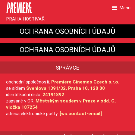
Menu
PRAHA HOSTIVAŘ
OCHRANA OSOBNÍCH ÚDAJŮ
OCHRANA OSOBNÍCH ÚDAJŮ
SPRÁVCE
obchodní společnosti:
Premiere Cinemas Czech s.r.o.
se sídlem
Švehlova 1391/32, Praha 10, 120 00
identifikační číslo:
24191892
zapsané v OR:
Městským soudem v Praze v odd. C,
vložka 187254
adresa elektronické pošty:
[ws:contact-email]