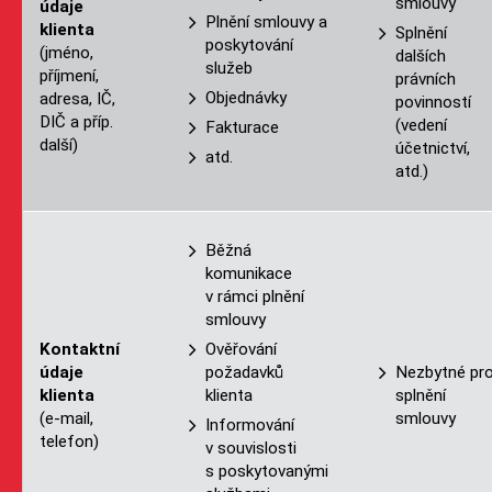
smlouvy
údaje
Plnění smlouvy a
klienta
Splnění
poskytování
(jméno,
dalších
služeb
příjmení,
právních
Objednávky
adresa, IČ,
povinností
DIČ a příp.
(vedení
Fakturace
další)
účetnictví,
atd.
atd.)
Běžná
komunikace
v rámci plnění
smlouvy
Kontaktní
Ověřování
údaje
Nezbytné pr
požadavků
klienta
splnění
klienta
(e-mail,
smlouvy
Informování
telefon)
v souvislosti
s poskytovanými