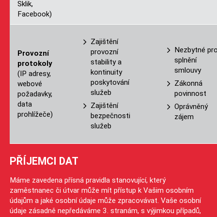
Sklik,
Facebook)
Zajištění
Nezbytné pr
provozní
Provozní
splnění
stability a
protokoly
smlouvy
kontinuity
(IP adresy,
poskytování
Zákonná
webové
služeb
povinnost
požadavky,
data
Zajištění
Oprávněný
prohlížeče)
bezpečnosti
zájem
služeb
PŘÍJEMCI DAT
Máme zavedena přísná pravidla stanovující, který
zaměstnanec či útvar může mít přístup k Vašim osobním
údajům a jaké osobní údaje může zpracovávat. Vaše osobní
údaje zásadně nepředáváme 3. stranám, s výjimkou případů,