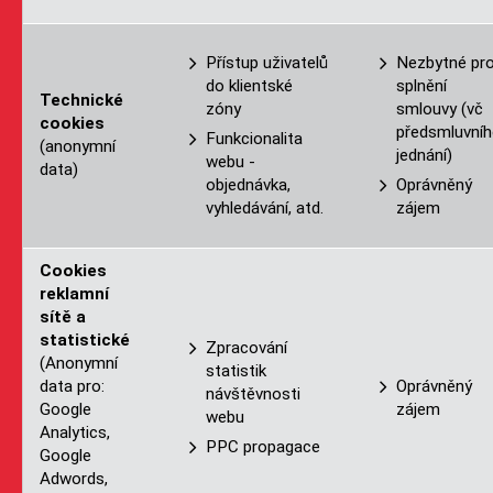
Přístup uživatelů
Nezbytné pr
do klientské
splnění
Technické
zóny
smlouvy (vč
cookies
předsmluvní
Funkcionalita
(anonymní
jednání)
webu -
data)
objednávka,
Oprávněný
vyhledávání, atd.
zájem
Cookies
reklamní
sítě a
statistické
Zpracování
(Anonymní
statistik
data pro:
Oprávněný
návštěvnosti
Google
zájem
webu
Analytics,
PPC propagace
Google
Adwords,