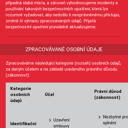
případná slabá místa, a zároveň vyhodnocujeme incidenty a
používání takových bezpečnostních opatření, která lze
rozumně vyžadovat, aby nedošlo k neoprávněnému přístupu,
změně či výmazu zpracovávaných údajů. Přijatá
bezpečnostní opatření pravidelně aktualizujeme.
ZPRACOVÁVANÉ OSOBNÍ ÚDAJE
Zpracováváme následující kategorie (rozsah) osobních údajů,
za daným účelem a na základě uvedeného právního důvodu
(zákonnost):
Kategorie
Právní důvod
osobních
Účel
(zákonnost)
údajů
Nezbytné pr
Uzavření
splnění
Identifikační
smlouvy