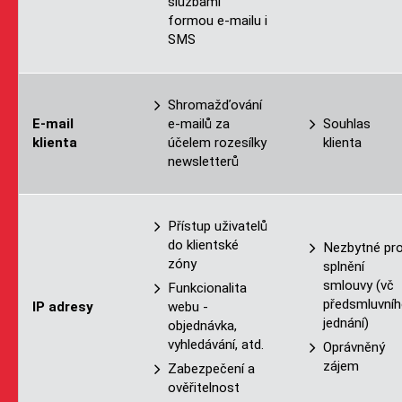
službami
formou e-mailu i
SMS
Shromažďování
E-mail
e-mailů za
Souhlas
klienta
účelem rozesílky
klienta
newsletterů
Přístup uživatelů
do klientské
Nezbytné pr
zóny
splnění
smlouvy (vč
Funkcionalita
předsmluvní
IP adresy
webu -
jednání)
objednávka,
vyhledávání, atd.
Oprávněný
zájem
Zabezpečení a
ověřitelnost