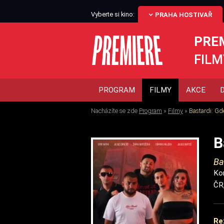
Vyberte si kino:
PRAHA HOSTIVAŘ
PRE
FILM
PROGRAM
FILMY
AKCE
Nacházíte se zde
Program
»
Filmy
»
Bastardi: Gd
B
Ba
Ko
ČR,
Re