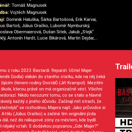
énář:
Tomáš Magnusek
dba:
Vojtěch Magnusek
jí:
Dominik Haluška, Šárka Bartošová, Erik Karvai,
ius Bartoš, Július Oračko, Lubomír Nymburský,
oslava Obermaierová, Dušan Sitek, Jakub „Stejk“
klý, Antonín Hardt, Lucie Bikárová, Martin Dejdar,...
Trail
lmu z roku 2023 Bastardi: Reparát. Učitel Majer
něk Godla) vlákán do starého statku, kde na něj čeká
žijícím členem rodiny Dostálů (Jiří Krampol). Mezitím
é škole, kterou právě on má organizačně vést. Všichni
 nedorazí. Nikdo nerozumí tomu, co se stalo a hlavně
ávislý, každý z jiného důvodu. Začínají mít strach, že
tatečnější“ se rozhodnou Majera najít. Jako průvodce si
ilu (Júilus Oračko) a začíná tím originální jízda
la dál, než do nákupové zóny za městem, kde bydlí.
ěl nějaký vztah. S dodávkou popsanou „Gde Majer?“