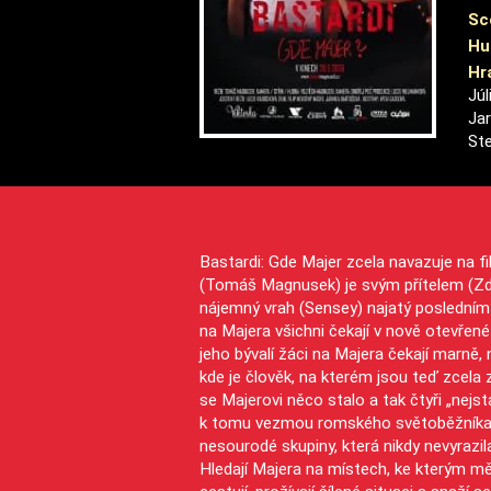
Sc
Hu
Hra
Júl
Jar
Ste
Bastardi: Gde Majer zcela navazuje na fi
(Tomáš Magnusek) je svým přítelem (Zde
nájemný vrah (Sensey) najatý posledním 
na Majera všichni čekají v nově otevřen
jeho bývalí žáci na Majera čekají marně,
kde je člověk, na kterém jsou teď zcela z
se Majerovi něco stalo a tak čtyři „nejs
k tomu vezmou romského světoběžníka Att
nesourodé skupiny, která nikdy nevyrazi
Hledají Majera na místech, ke kterým m