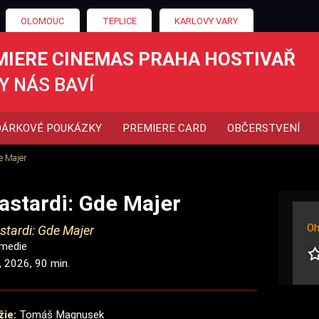
OLOMOUC
TEPLICE
KARLOVY VARY
MIERE CINEMAS PRAHA HOSTIVAŘ
Y NÁS BAVÍ
DÁRKOVÉ POUKÁZKY
PREMIERE CARD
OBČERSTVENÍ
e Majer
astardi: Gde Majer
Oh
stardi: Gde Majer
medie
 2026, 90 min.
žie:
Tomáš Magnusek