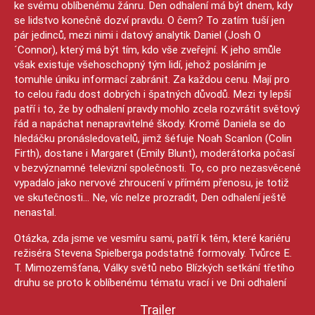
ke svému oblíbenému žánru. Den odhalení má být dnem, kdy
se lidstvo konečně dozví pravdu. O čem? To zatím tuší jen
pár jedinců, mezi nimi i datový analytik Daniel (Josh O
´Connor), který má být tím, kdo vše zveřejní. K jeho smůle
však existuje všehoschopný tým lidí, jehož posláním je
tomuhle úniku informací zabránit. Za každou cenu. Mají pro
to celou řadu dost dobrých i špatných důvodů. Mezi ty lepší
patří i to, že by odhalení pravdy mohlo zcela rozvrátit světový
řád a napáchat nenapravitelné škody. Kromě Daniela se do
hledáčku pronásledovatelů, jimž šéfuje Noah Scanlon (Colin
Firth), dostane i Margaret (Emily Blunt), moderátorka počasí
v bezvýznamné televizní společnosti. To, co pro nezasvěcené
vypadalo jako nervové zhroucení v přímém přenosu, je totiž
ve skutečnosti… Ne, víc nelze prozradit, Den odhalení ještě
nenastal.
Otázka, zda jsme ve vesmíru sami, patří k těm, které kariéru
režiséra Stevena Spielberga podstatně formovaly. Tvůrce E.
T. Mimozemšťana, Války světů nebo Blízkých setkání třetího
druhu se proto k oblíbenému tématu vrací i ve Dni odhalení
Trailer