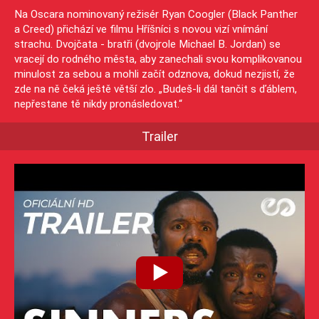
Na Oscara nominovaný režisér Ryan Coogler (Black Panther
a Creed) přichází ve filmu Hříšníci s novou vizí vnímání
strachu. Dvojčata - bratři (dvojrole Michael B. Jordan) se
vracejí do rodného města, aby zanechali svou komplikovanou
minulost za sebou a mohli začít odznova, dokud nezjistí, že
zde na ně čeká ještě větší zlo. „Budeš-li dál tančit s ďáblem,
nepřestane tě nikdy pronásledovat.“
Trailer