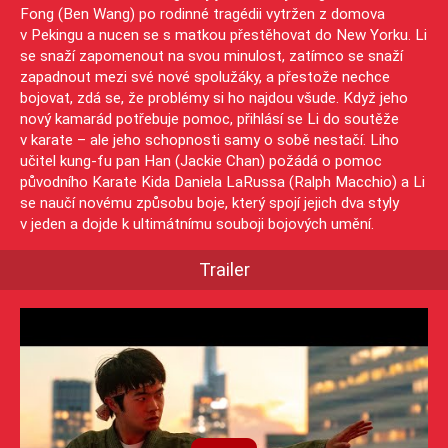
Fong (Ben Wang) po rodinné tragédii vytržen z domova
v Pekingu a nucen se s matkou přestěhovat do New Yorku. Li
se snaží zapomenout na svou minulost, zatímco se snaží
zapadnout mezi své nové spolužáky, a přestože nechce
bojovat, zdá se, že problémy si ho najdou všude. Když jeho
nový kamarád potřebuje pomoc, přihlásí se Li do soutěže
v karate – ale jeho schopnosti samy o sobě nestačí. Liho
učitel kung-fu pan Han (Jackie Chan) požádá o pomoc
původního Karate Kida Daniela LaRussa (Ralph Macchio) a Li
se naučí novému způsobu boje, který spojí jejich dva styly
v jeden a dojde k ultimátnímu souboji bojových umění.
Trailer