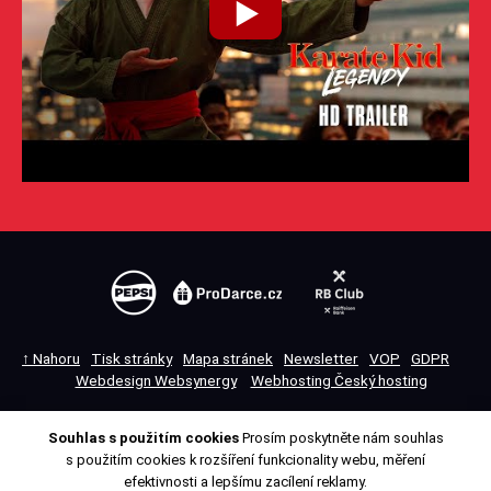
↑ Nahoru
Tisk stránky
Mapa stránek
Newsletter
VOP
GDPR
Webdesign Websynergy
Webhosting Český hosting
Souhlas s použitím cookies
Prosím poskytněte nám souhlas
Přepnout na klasickou verzi
s použitím cookies k rozšíření funkcionality webu, měření
efektivnosti a lepšímu zacílení reklamy.