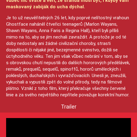
vůbec nic svaté a věří, že sranda musí být, i kdyby vám
maskovaný zabiják do ucha dýchal.
Je to už neuvěřitelných 26 let, kdy poprvé nelítostný vrahoun
Ghostface naháněl čtveřici teenagerů (Marlon Wayans,
Shawn Wayans, Anna Faris a Regina Hall), kteří byli příliš
mimo na to, aby se jím nechali zavraždit. A protože je od té
doby nedostaly ani žádné civilizační choroby, strasti
dospělosti či nějaké jiné, bezejmenné svinstvo, dožili se
úctyhodného věku. Ten jim však vůbec nebrání v tom, aby se
s obrovskou chutí nepustili do dalších hororových předělávek,
remaků, prequelů, sequelů, spinoffů, hororů uměleckých i
pokleslých, duchařských i vyvražďovacích. Unesli je, zneužili,
vykuchali a vypustili zpět do volné přírody, tedy na filmové
plátno. Vznikl z toho film, který překračuje všechny červené
linie a za svého největšího nepřítele považuje korektní humor.
Trailer