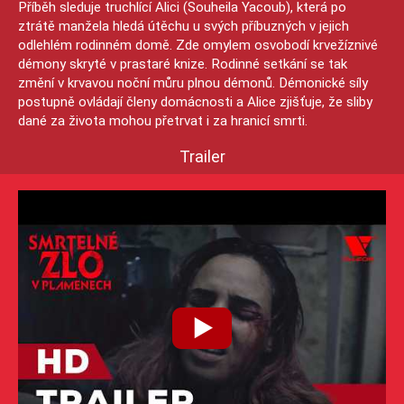
Příběh sleduje truchlící Alici (Souheila Yacoub), která po
ztrátě manžela hledá útěchu u svých příbuzných v jejich
odlehlém rodinném domě. Zde omylem osvobodí krvežíznivé
démony skryté v prastaré knize. Rodinné setkání se tak
změní v krvavou noční můru plnou démonů. Démonické síly
postupně ovládají členy domácnosti a Alice zjišťuje, že sliby
dané za života mohou přetrvat i za hranicí smrti.
Trailer