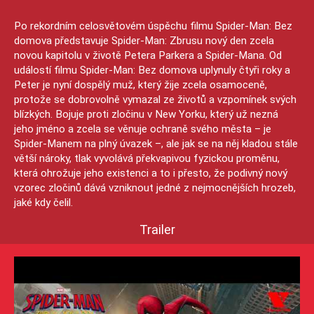
Po rekordním celosvětovém úspěchu filmu Spider-Man: Bez
domova představuje Spider-Man: Zbrusu nový den zcela
novou kapitolu v životě Petera Parkera a Spider-Mana. Od
událostí filmu Spider-Man: Bez domova uplynuly čtyři roky a
Peter je nyní dospělý muž, který žije zcela osamoceně,
protože se dobrovolně vymazal ze životů a vzpomínek svých
blízkých. Bojuje proti zločinu v New Yorku, který už nezná
jeho jméno a zcela se věnuje ochraně svého města – je
Spider-Manem na plný úvazek –, ale jak se na něj kladou stále
větší nároky, tlak vyvolává překvapivou fyzickou proměnu,
která ohrožuje jeho existenci a to i přesto, že podivný nový
vzorec zločinů dává vzniknout jedné z nejmocnějších hrozeb,
jaké kdy čelil.
Trailer