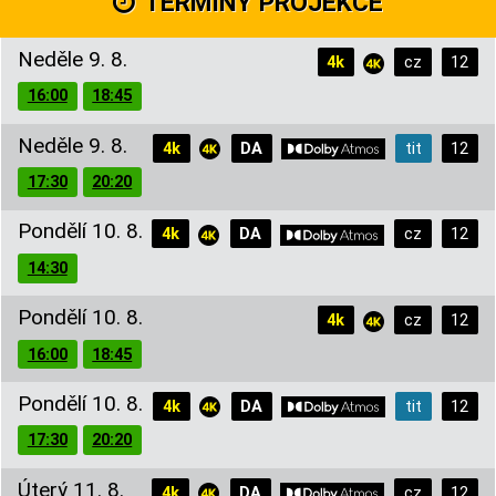
TERMÍNY PROJEKCE
Neděle 9. 8.
4k
cz
12
16:00
18:45
Neděle 9. 8.
4k
DA
tit
12
17:30
20:20
Pondělí 10. 8.
4k
DA
cz
12
14:30
Pondělí 10. 8.
4k
cz
12
16:00
18:45
Pondělí 10. 8.
4k
DA
tit
12
17:30
20:20
Úterý 11. 8.
4k
DA
cz
12