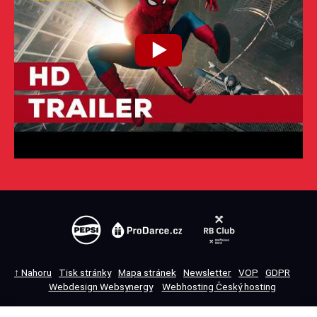
↑ Nahoru
Tisk stránky
Mapa stránek
Newsletter
VOP
GDPR
Webdesign Websynergy
Webhosting Český hosting