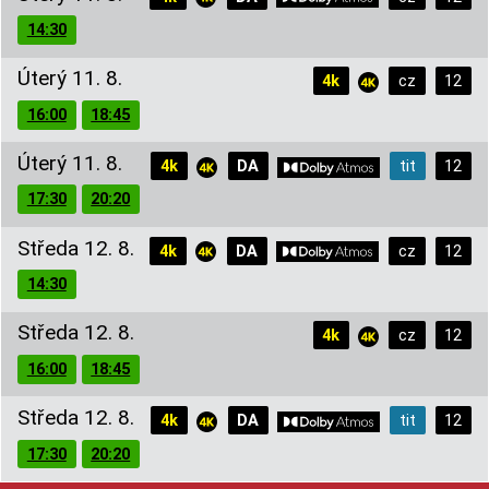
14:30
Úterý 11. 8.
4k
cz
12
16:00
18:45
Úterý 11. 8.
4k
DA
tit
12
17:30
20:20
Středa 12. 8.
4k
DA
cz
12
14:30
Středa 12. 8.
4k
cz
12
16:00
18:45
Středa 12. 8.
4k
DA
tit
12
17:30
20:20