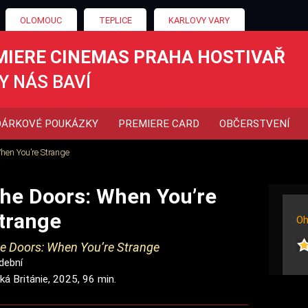
OLOMOUC
TEPLICE
KARLOVY VARY
MIERE CINEMAS PRAHA HOSTIVAŘ
Y NÁS BAVÍ
DÁRKOVÉ POUKÁZKY
PREMIERE CARD
OBČERSTVENÍ
hen You’re Strange
he Doors: When You’re
trange
Oh
e Doors: When You’re Strange
dební
ká Británie, 2025, 96 min.