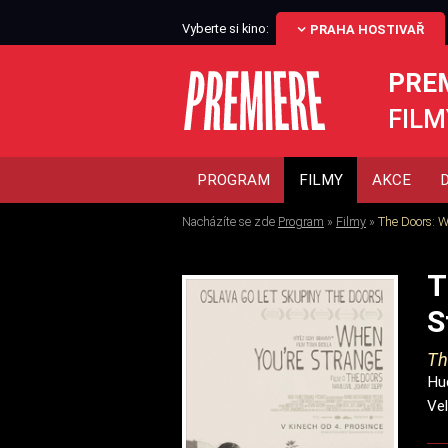
Vyberte si kino:
PRAHA HOSTIVAŘ
PRE
FILM
PROGRAM
FILMY
AKCE
Nacházíte se zde
Program
»
Filmy
»
The Doors: W
T
S
Th
Hu
Vel