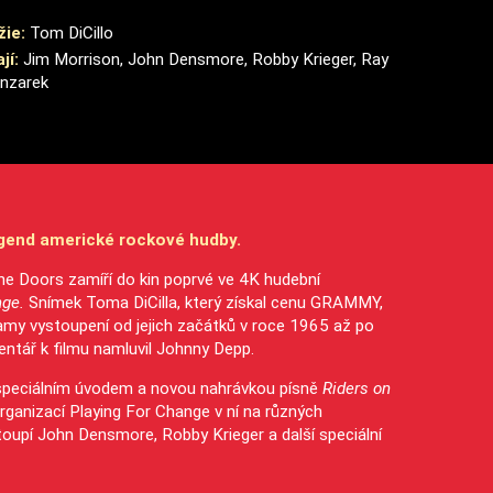
žie:
Tom DiCillo
jí:
Jim Morrison, John Densmore, Robby Krieger, Ray
nzarek
egend americké rockové hudby.
 The Doors zamíří do kin poprvé ve 4K hudební
nge.
Snímek Toma DiCilla, který získal cenu GRAMMY,
amy vystoupení od jejich začátků v roce 1965 až po
tář k filmu namluvil Johnny Depp.
 speciálním úvodem a novou nahrávkou písně
Riders on
rganizací Playing For Change v ní na různých
oupí John Densmore, Robby Krieger a další speciální