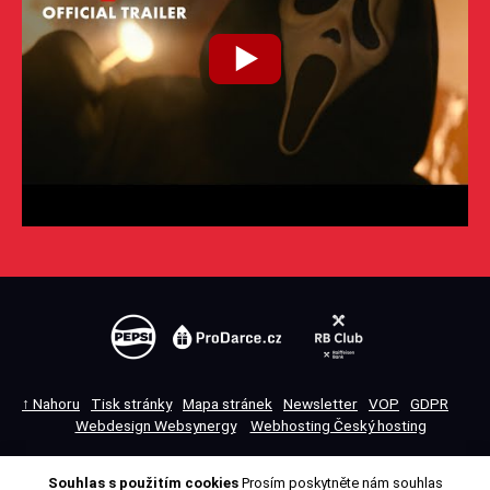
↑ Nahoru
Tisk stránky
Mapa stránek
Newsletter
VOP
GDPR
Webdesign Websynergy
Webhosting Český hosting
Souhlas s použitím cookies
Prosím poskytněte nám souhlas
Přepnout na klasickou verzi